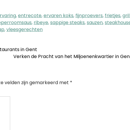
ervaring
,
entrecote
,
ervaren koks
,
fijnproevers
,
frietjes
,
gri
eperroomsaus
,
ribeye
,
sappige steaks
,
sauzen
,
steakhous
ap
,
vleesgerechten
aurants in Gent
Verken de Pracht van het Miljoenenkwartier in Ge
te velden zijn gemarkeerd met
*