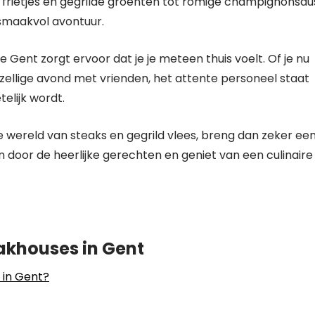
 frietjes en gegrilde groenten tot romige champignonsau
smaakvol avontuur.
ent zorgt ervoor dat je je meteen thuis voelt. Of je nu
zellige avond met vrienden, het attente personeel staat
elijk wordt.
de wereld van steaks en gegrild vlees, breng dan zeker ee
door de heerlijke gerechten en geniet van een culinaire
akhouses in Gent
 in Gent?