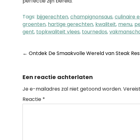
perfectie zijn bereid.
Tags:
bijgerechten
,
champignonsaus
,
culinaire 
groenten
,
hartige gerechten
,
kwaliteit
,
menu
,
p
gent
,
topkwaliteit vlees
,
tournedos
,
vakmansch
Post
←
Ontdek De Smaakvolle Wereld van Steak Rest
navigation
Een reactie achterlaten
Je e-mailadres zal niet getoond worden.
Vereis
Reactie
*