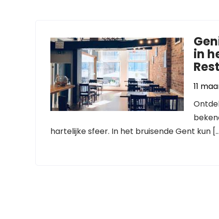
Gen
in h
Res
11 maa
Ontdek
bekend
hartelijke sfeer. In het bruisende Gent kun [