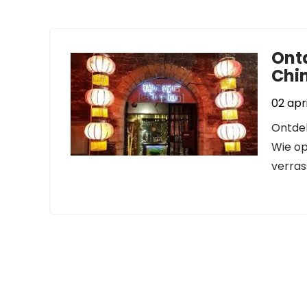
Ont
Chi
02 apr
Ontdek
Wie op
verras