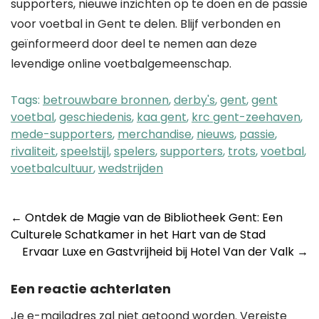
supporters, nieuwe inzichten op te doen en de passie
voor voetbal in Gent te delen. Blijf verbonden en
geïnformeerd door deel te nemen aan deze
levendige online voetbalgemeenschap.
Tags:
betrouwbare bronnen
,
derby's
,
gent
,
gent
voetbal
,
geschiedenis
,
kaa gent
,
krc gent-zeehaven
,
mede-supporters
,
merchandise
,
nieuws
,
passie
,
rivaliteit
,
speelstijl
,
spelers
,
supporters
,
trots
,
voetbal
,
voetbalcultuur
,
wedstrijden
Post
←
Ontdek de Magie van de Bibliotheek Gent: Een
Culturele Schatkamer in het Hart van de Stad
navigation
Ervaar Luxe en Gastvrijheid bij Hotel Van der Valk
→
Een reactie achterlaten
Je e-mailadres zal niet getoond worden.
Vereiste