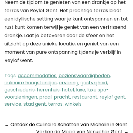
Neem de tijd om te genieten van een drankje op het
terras van Reylof Gent. Het prachtige terras biedt
een idyllische setting waar je kunt ontspannen en tot
rust kunt komen terwijl je geniet van een verfrissend
drankje. Laat je betoveren door de sfeer en het
uitzicht op deze unieke locatie, en geniet van een
moment van pure ontspanning tijdens je verblijf in
Reylof Gent.
Tags:
accommodaties
,
bezienswaardigheden
,
culinaire hoogstandjes
,
ervaring
,
gastvrijheid
,
geschiedenis
,
herenhuis
,
hotel
,
luxe
,
luxe spa-
voorzieningen
,
praal
,
pracht
,
restaurant
,
reylof gent
,
service
,
stad gent
,
terras
,
winkels
Post
←
Ontdek de Culinaire Schatten van Michelin in Gent
Verken de Magie van Nenuphar Gent
→