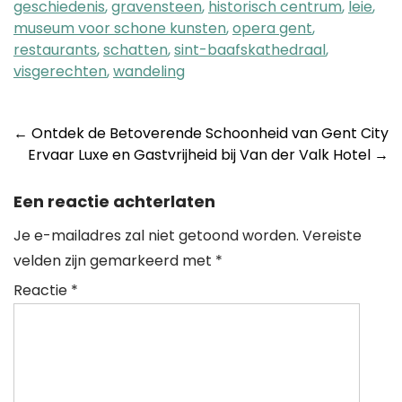
geschiedenis
,
gravensteen
,
historisch centrum
,
leie
,
museum voor schone kunsten
,
opera gent
,
restaurants
,
schatten
,
sint-baafskathedraal
,
visgerechten
,
wandeling
Post
←
Ontdek de Betoverende Schoonheid van Gent City
Ervaar Luxe en Gastvrijheid bij Van der Valk Hotel
→
navigation
Een reactie achterlaten
Je e-mailadres zal niet getoond worden.
Vereiste
velden zijn gemarkeerd met
*
Reactie
*