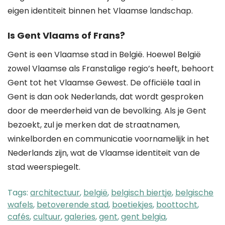
eigen identiteit binnen het Vlaamse landschap.
Is Gent Vlaams of Frans?
Gent is een Vlaamse stad in België. Hoewel België
zowel Vlaamse als Franstalige regio’s heeft, behoort
Gent tot het Vlaamse Gewest. De officiële taal in
Gent is dan ook Nederlands, dat wordt gesproken
door de meerderheid van de bevolking. Als je Gent
bezoekt, zul je merken dat de straatnamen,
winkelborden en communicatie voornamelijk in het
Nederlands zijn, wat de Vlaamse identiteit van de
stad weerspiegelt.
Tags:
architectuur
,
belgië
,
belgisch biertje
,
belgische
wafels
,
betoverende stad
,
boetiekjes
,
boottocht
,
cafés
,
cultuur
,
galeries
,
gent
,
gent belgia
,