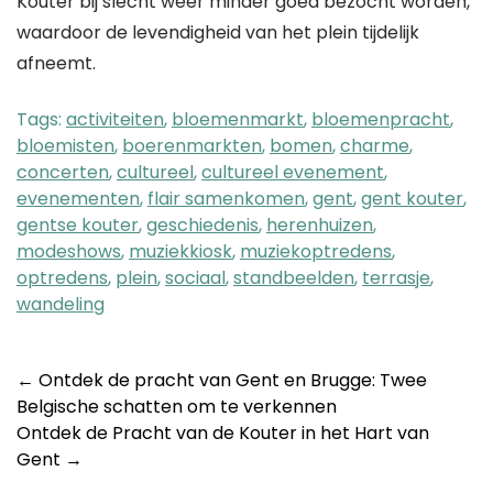
Kouter bij slecht weer minder goed bezocht worden,
waardoor de levendigheid van het plein tijdelijk
afneemt.
Tags:
activiteiten
,
bloemenmarkt
,
bloemenpracht
,
bloemisten
,
boerenmarkten
,
bomen
,
charme
,
concerten
,
cultureel
,
cultureel evenement
,
evenementen
,
flair samenkomen
,
gent
,
gent kouter
,
gentse kouter
,
geschiedenis
,
herenhuizen
,
modeshows
,
muziekkiosk
,
muziekoptredens
,
optredens
,
plein
,
sociaal
,
standbeelden
,
terrasje
,
wandeling
Post
←
Ontdek de pracht van Gent en Brugge: Twee
Belgische schatten om te verkennen
navigation
Ontdek de Pracht van de Kouter in het Hart van
Gent
→