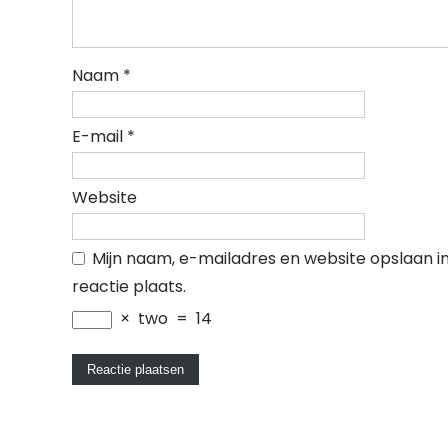
Naam
*
E-mail
*
Website
Mijn naam, e-mailadres en website opslaan i
reactie plaats.
×
two
=
14