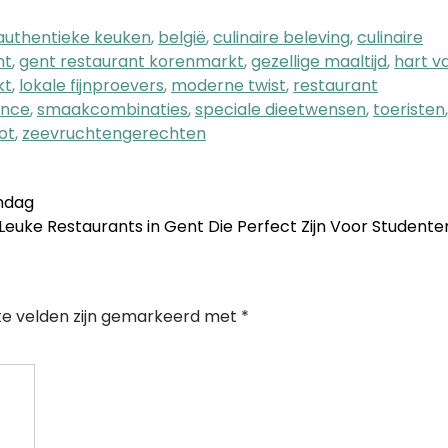
authentieke keuken
,
belgië
,
culinaire beleving
,
culinaire
nt
,
gent restaurant korenmarkt
,
gezellige maaltijd
,
hart v
kt
,
lokale fijnproevers
,
moderne twist
,
restaurant
ance
,
smaakcombinaties
,
speciale dieetwensen
,
toeristen
,
ot
,
zeevruchtengerechten
andag
euke Restaurants in Gent Die Perfect Zijn Voor Student
te velden zijn gemarkeerd met
*