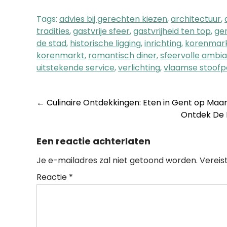
Tags:
advies bij gerechten kiezen
,
architectuur
,
tradities
,
gastvrije sfeer
,
gastvrijheid ten top
,
ge
de stad
,
historische ligging
,
inrichting
,
korenmar
korenmarkt
,
romantisch diner
,
sfeervolle ambi
uitstekende service
,
verlichting
,
vlaamse stoofp
Post
←
Culinaire Ontdekkingen: Eten in Gent op Ma
Ontdek De L
navigation
Een reactie achterlaten
Je e-mailadres zal niet getoond worden.
Vereis
Reactie
*