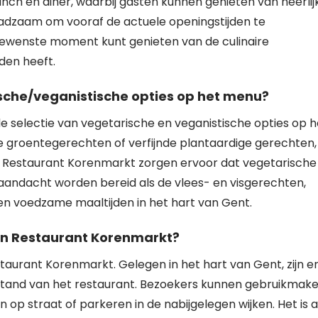
nch en diner, waarbij gasten kunnen genieten van heerlij
aadzaam om vooraf de actuele openingstijden te
 gewenste moment kunt genieten van de culinaire
den heeft.
sche/veganistische opties op het menu?
e selectie van vegetarische en veganistische opties op h
ke groentegerechten of verfijnde plantaardige gerechten, 
an Restaurant Korenmarkt zorgen ervoor dat vegetarische
aandacht worden bereid als de vlees- en visgerechten,
n voedzame maaltijden in het hart van Gent.
van Restaurant Korenmarkt?
staurant Korenmarkt. Gelegen in het hart van Gent, zijn e
stand van het restaurant. Bezoekers kunnen gebruikmak
p straat of parkeren in de nabijgelegen wijken. Het is 