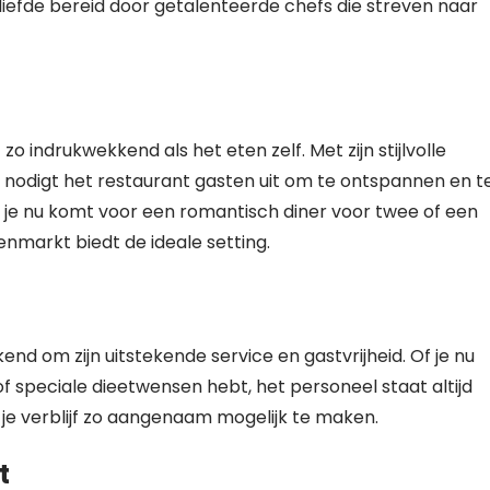
iefde bereid door getalenteerde chefs die streven naar
 indrukwekkend als het eten zelf. Met zijn stijlvolle
eer nodigt het restaurant gasten uit om te ontspannen en t
f je nu komt voor een romantisch diner voor twee of een
enmarkt biedt de ideale setting.
d om zijn uitstekende service en gastvrijheid. Of je nu
of speciale dieetwensen hebt, het personeel staat altijd
e verblijf zo aangenaam mogelijk te maken.
t