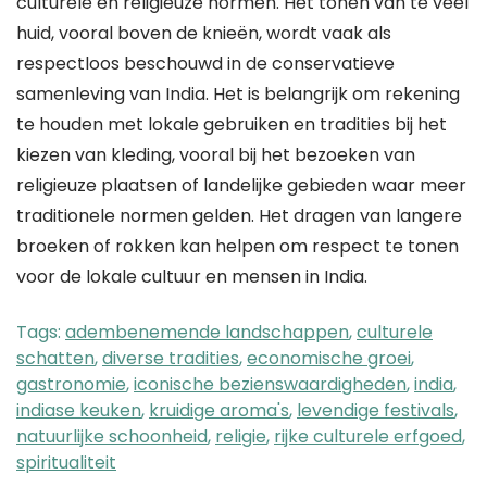
culturele en religieuze normen. Het tonen van te veel
huid, vooral boven de knieën, wordt vaak als
respectloos beschouwd in de conservatieve
samenleving van India. Het is belangrijk om rekening
te houden met lokale gebruiken en tradities bij het
kiezen van kleding, vooral bij het bezoeken van
religieuze plaatsen of landelijke gebieden waar meer
traditionele normen gelden. Het dragen van langere
broeken of rokken kan helpen om respect te tonen
voor de lokale cultuur en mensen in India.
Tags:
adembenemende landschappen
,
culturele
schatten
,
diverse tradities
,
economische groei
,
gastronomie
,
iconische bezienswaardigheden
,
india
,
indiase keuken
,
kruidige aroma's
,
levendige festivals
,
natuurlijke schoonheid
,
religie
,
rijke culturele erfgoed
,
spiritualiteit