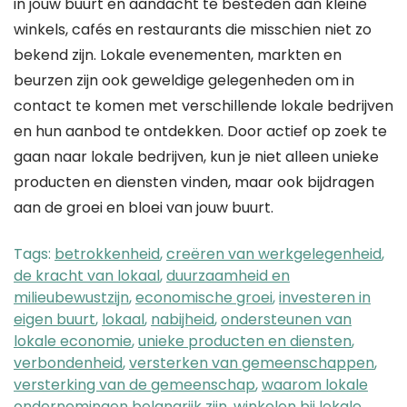
in jouw buurt en aandacht te besteden aan kleine
winkels, cafés en restaurants die misschien niet zo
bekend zijn. Lokale evenementen, markten en
beurzen zijn ook geweldige gelegenheden om in
contact te komen met verschillende lokale bedrijven
en hun aanbod te ontdekken. Door actief op zoek te
gaan naar lokale bedrijven, kun je niet alleen unieke
producten en diensten vinden, maar ook bijdragen
aan de groei en bloei van jouw buurt.
Tags:
betrokkenheid
,
creëren van werkgelegenheid
,
de kracht van lokaal
,
duurzaamheid en
milieubewustzijn
,
economische groei
,
investeren in
eigen buurt
,
lokaal
,
nabijheid
,
ondersteunen van
lokale economie
,
unieke producten en diensten
,
verbondenheid
,
versterken van gemeenschappen
,
versterking van de gemeenschap
,
waarom lokale
ondernemingen belangrijk zijn
,
winkelen bij lokale