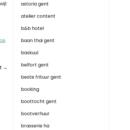
ijl
astoria gent
atelier content
b&b hotel
 op
baan thai gent
baskuul
belfort gent
nt
→
beste frituur gent
booking
boottocht gent
bootverhuur
brasserie ha