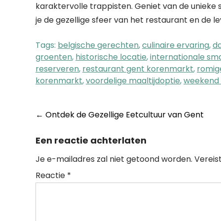
karaktervolle trappisten. Geniet van de unieke
je de gezellige sfeer van het restaurant en de
Tags:
belgische gerechten
,
culinaire ervaring
,
d
groenten
,
historische locatie
,
internationale s
reserveren
,
restaurant gent korenmarkt
,
romig
korenmarkt
,
voordelige maaltijdoptie
,
weekend 
Post
←
Ontdek de Gezellige Eetcultuur van Gent
navigation
Een reactie achterlaten
Je e-mailadres zal niet getoond worden.
Vereis
Reactie
*