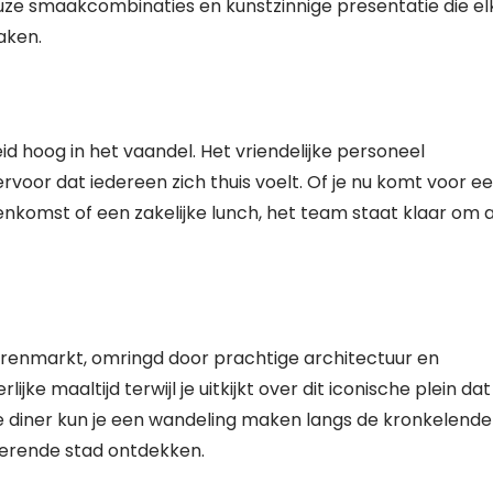
euze smaakcombinaties en kunstzinnige presentatie die el
aken.
id hoog in het vaandel. Het vriendelijke personeel
voor dat iedereen zich thuis voelt. Of je nu komt voor e
eenkomst of een zakelijke lunch, het team staat klaar om 
Korenmarkt, omringd door prachtige architectuur en
ke maaltijd terwijl je uitkijkt over dit iconische plein dat
e diner kun je een wandeling maken langs de kronkelende
verende stad ontdekken.