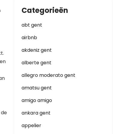
Categorieën
n
abt gent
airbnb
akdeniz gent
t.
ten
alberte gent
allegro moderato gent
van
amatsu gent
amigo amigo
 de
ankara gent
appelier