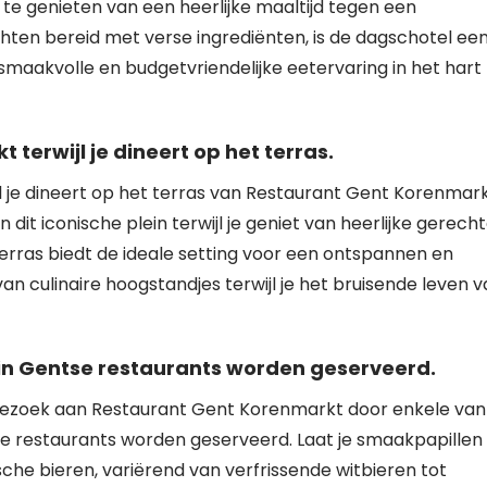
te genieten van een heerlijke maaltijd tegen een
chten bereid met verse ingrediënten, is de dagschotel ee
smaakvolle en budgetvriendelijke eetervaring in het hart
 terwijl je dineert op het terras.
l je dineert op het terras van Restaurant Gent Korenmark
dit iconische plein terwijl je geniet van heerlijke gerech
 terras biedt de ideale setting voor een ontspannen en
van culinaire hoogstandjes terwijl je het bruisende leven 
 in Gentse restaurants worden geserveerd.
je bezoek aan Restaurant Gent Korenmarkt door enkele van
tse restaurants worden geserveerd. Laat je smaakpapillen
che bieren, variërend van verfrissende witbieren tot