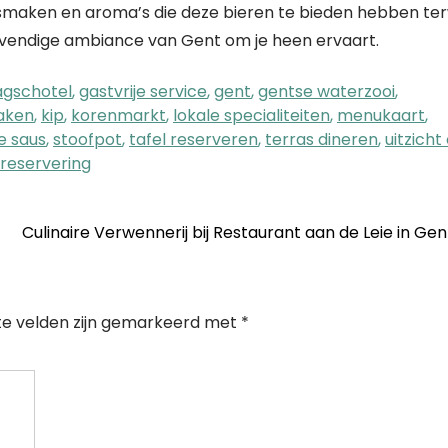
 smaken en aroma’s die deze bieren te bieden hebben terw
 levendige ambiance van Gent om je heen ervaart.
agschotel
,
gastvrije service
,
gent
,
gentse waterzooi
,
maken
,
kip
,
korenmarkt
,
lokale specialiteiten
,
menukaart
,
e saus
,
stoofpot
,
tafel reserveren
,
terras dineren
,
uitzicht
reservering
Culinaire Verwennerij bij Restaurant aan de Leie in Ge
te velden zijn gemarkeerd met
*