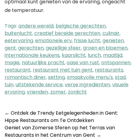
optimaal kunt genieten van de ervaring, ongeacht
de temperatuur.
Tags:
andere wereld
,
belgische gerechten
,
buitenlucht
,
creatief bereide gerechten
,
culinair
,
eetervaring
,
emotionele erv
,
frisse lucht
,
genieten
,
gent
,
gerechten
,
gezellige sfeer
,
groen en bloemen
,
internationale keukens
,
kaarslicht
,
lunch
,
maaltijd
,
magie
,
natuurlijke pracht
,
oase van rust
,
ontspannen
,
restaurant
,
restaurant met tuin gent
,
restaurants
,
romantisch diner
,
setting
,
smaakvolle menu's
,
stad
,
tuin
,
uitstekende service
,
verse ingrediënten
,
visuele
ervaring
,
vrienden
,
zomer
,
zonlicht
Post
←
Ontdek de Trendy Eetgelegenheden in Gent:
Hippe Restaurants om Te Ontdekken
navigation
Geniet van Zomerse Sferen op het Terras van
Restaurants in het Centrum van Gent
→