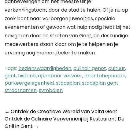
aanbevelingen om het meeste uit je
verkenningstocht door de stad te halen. Of je nu op
zoek bent naar verborgen juweeltjes, speciale
evenementen of gewoon wat hulp nodig hebt bij het
navigeren door de straten van Gent, de deskundige
medewerkers staan klaar om je te helpen en je
ervaring nog memorabeler te maken.
Tags:
bezienswaardigheden
,
culinair genot
,
cultuur
,
gent
,
historie
,
openbaar vervoer
,
oriëntatiepunten
,
parkeergelegenheid
,
stadsplan
,
stadsplan gent
,
straatnamen
,
symbolen
Post
←
Ontdek de Creatieve Wereld van Volta Gent
Ontdek de Culinaire Verwennerij bij Restaurant De
navigation
Grill in Gent
→