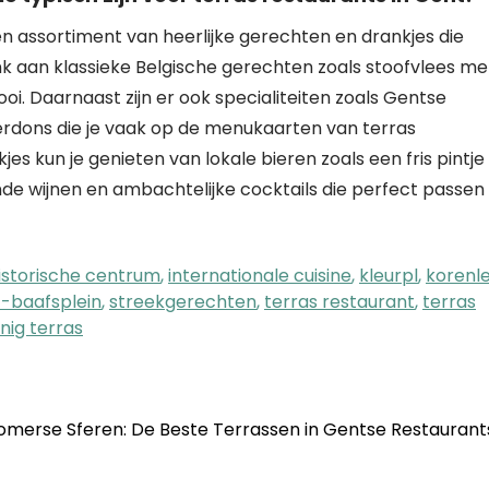
en assortiment van heerlijke gerechten en drankjes die
enk aan klassieke Belgische gerechten zoals stoofvlees me
ooi. Daarnaast zijn er ook specialiteiten zoals Gentse
erdons die je vaak op de menukaarten van terras
s kun je genieten van lokale bieren zoals een fris pintje
de wijnen en ambachtelijke cocktails die perfect passen 
istorische centrum
,
internationale cuisine
,
kleurpl
,
korenle
t-baafsplein
,
streekgerechten
,
terras restaurant
,
terras
nig terras
omerse Sferen: De Beste Terrassen in Gentse Restauran