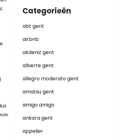
s
Categorieën
abt gent
airbnb
ge
akdeniz gent
alberte gent
allegro moderato gent
l
amatsu gent
amigo amigo
dus
jouw
ankara gent
appelier