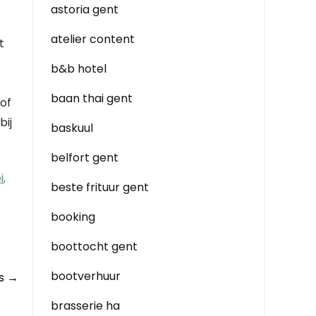
astoria gent
atelier content
t
b&b hotel
baan thai gent
 of
bij
baskuul
belfort gent
i
,
beste frituur gent
booking
boottocht gent
bootverhuur
ts
→
brasserie ha