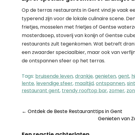
Op de terras restaurants in Gent vind je vaak e
typerend zijn voor de lokale culinaire scene. D
frietjes, mosselen met frietjes of Gentse waterz
mosterdsoep, stoverij van konijn of Gentse cub
restaurants zult tegenkomen. Wat betreft drankje
een zwaarder speciaalbier, maar ook van verfijn
de ontspannen sfeer op het terras.
Tags:
bruisende leven
,
drankje
,
genieten
,
gent
,
h
lente
,
levendige sfeer
,
maaltijd
,
ontspannen
,
sin
restaurant gent
,
trendy rooftop bar
,
zomer
,
zon
Post
←
Ontdek de Beste Restauranttips in Gent
Genieten van Z
navigation
Een reactie achterlaten