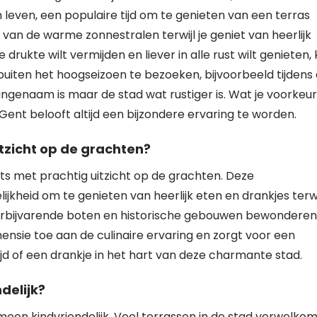
leven, een populaire tijd om te genieten van een terras
 van de warme zonnestralen terwijl je geniet van heerlijk
e drukte wilt vermijden en liever in alle rust wilt genieten,
buiten het hoogseizoen te bezoeken, bijvoorbeeld tijdens
ngenaam is maar de stad wat rustiger is. Wat je voorkeur
Gent belooft altijd een bijzondere ervaring te worden.
itzicht op de grachten?
ants met prachtig uitzicht op de grachten. Deze
jkheid om te genieten van heerlijk eten en drankjes terwi
orbijvarende boten en historische gebouwen bewonderen
ensie toe aan de culinaire ervaring en zorgt voor een
ijd of een drankje in het hart van deze charmante stad.
delijk?
emeen kindvriendelijk. Veel terrassen in de stad verwelko