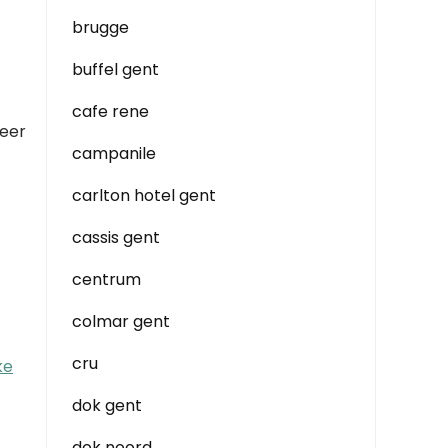
brugge
buffel gent
cafe rene
feer
campanile
carlton hotel gent
cassis gent
centrum
colmar gent
cru
ke
dok gent
dok noord