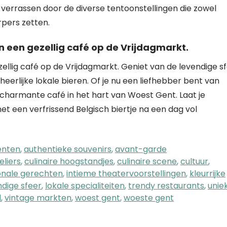
 verrassen door de diverse tentoonstellingen die zowel
rpers zetten.
 in een gezellig café op de Vrijdagmarkt.
ezellig café op de Vrijdagmarkt. Geniet van de levendige s
heerlijke lokale bieren. Of je nu een liefhebber bent van
 dit charmante café in het hart van Woest Gent. Laat je
t een verfrissend Belgisch biertje na een dag vol
enten
,
authentieke souvenirs
,
avant-garde
eliers
,
culinaire hoogstandjes
,
culinaire scene
,
cultuur
,
onale gerechten
,
intieme theatervoorstellingen
,
kleurrijke
ndige sfeer
,
lokale specialiteiten
,
trendy restaurants
,
unie
l
,
vintage markten
,
woest gent
,
woeste gent