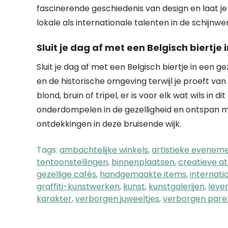
fascinerende geschiedenis van design en laat je
lokale als internationale talenten in de schijnwe
Sluit je dag af met een Belgisch biertje
Sluit je dag af met een Belgisch biertje in een g
en de historische omgeving terwijl je proeft van 
blond, bruin of tripel, er is voor elk wat wils in
onderdompelen in de gezelligheid en ontspan me
ontdekkingen in deze bruisende wijk.
Tags:
ambachtelijke winkels
,
artistieke evenem
tentoonstellingen
,
binnenplaatsen
,
creatieve at
gezellige cafés
,
handgemaakte items
,
internati
graffiti-kunstwerken
,
kunst
,
kunstgalerijen
,
leve
karakter
,
verborgen juweeltjes
,
verborgen pare