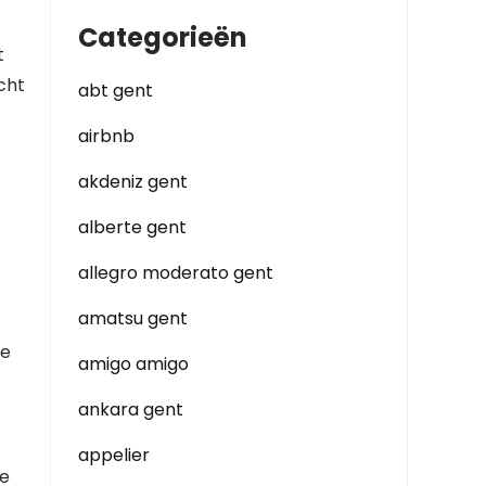
Categorieën
t
cht
abt gent
airbnb
akdeniz gent
alberte gent
allegro moderato gent
amatsu gent
ze
amigo amigo
ankara gent
appelier
je