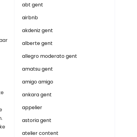
abt gent
airbnb
akdeniz gent
maar
alberte gent
allegro moderato gent
amatsu gent
amigo amigo
te
ankara gent
appelier
e
.
astoria gent
jke
atelier content