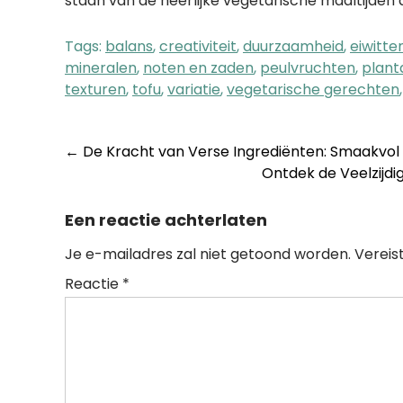
staan van de heerlijke vegetarische maaltijden d
Tags:
balans
,
creativiteit
,
duurzaamheid
,
eiwitte
mineralen
,
noten en zaden
,
peulvruchten
,
plant
texturen
,
tofu
,
variatie
,
vegetarische gerechten
Post
←
De Kracht van Verse Ingrediënten: Smaakvol
Ontdek de Veelzijdi
navigation
Een reactie achterlaten
Je e-mailadres zal niet getoond worden.
Vereis
Reactie
*