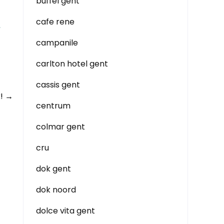
buffel gent
cafe rene
,
campanile
carlton hotel gent
cassis gent
k!
→
centrum
colmar gent
cru
dok gent
dok noord
dolce vita gent