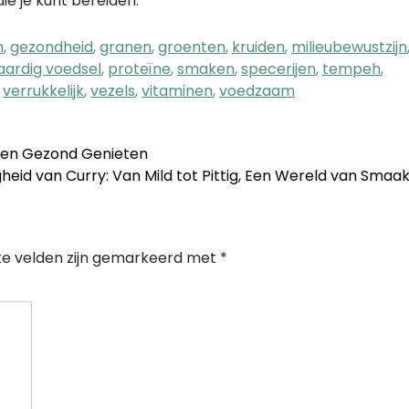
ie je kunt bereiden.
n
,
gezondheid
,
granen
,
groenten
,
kruiden
,
milieubewustzijn
aardig voedsel
,
proteïne
,
smaken
,
specerijen
,
tempeh
,
,
verrukkelijk
,
vezels
,
vitaminen
,
voedzaam
 en Gezond Genieten
gheid van Curry: Van Mild tot Pittig, Een Wereld van Smaa
te velden zijn gemarkeerd met
*