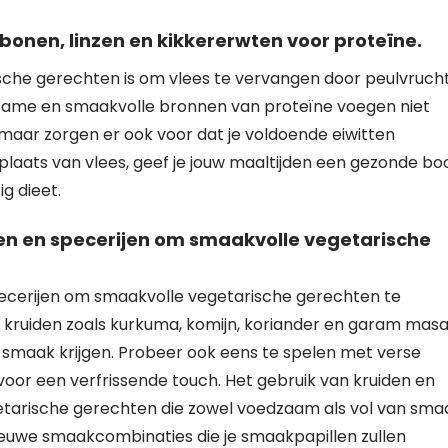
bonen, linzen en kikkererwten voor proteïne.
ische gerechten is om vlees te vervangen door peulvruch
dzame en smaakvolle bronnen van proteïne voegen niet
 maar zorgen er ook voor dat je voldoende eiwitten
 plaats van vlees, geef je jouw maaltijden een gezonde bo
g dieet.
en en specerijen om smaakvolle vegetarische
ecerijen om smaakvolle vegetarische gerechten te
kruiden zoals kurkuma, komijn, koriander en garam masa
e smaak krijgen. Probeer ook eens te spelen met verse
voor een verfrissende touch. Het gebruik van kruiden en
egetarische gerechten die zowel voedzaam als vol van sma
k nieuwe smaakcombinaties die je smaakpapillen zullen